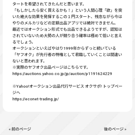
タートを希望されてきたんだと思います。
「もしかしたら安く買えるかも！」という人間心理「欲」を突
いた絶大な効果を発揮するこの１円スタート、残念ながら今は
やりのメルカリなどの定額出品アプリでは絶対できません。
最近ではオークション形式でも出品できるようですが、認知は
されていないため大勢の人が競り合う確率は極めて低いと言え
るでしょう。
オークションといえばやはり1999年からずっと続いている
「ヤフオク」が先行者の特権として君臨していくことは間違い
ないと思われます。
※実際のヤフオク出品ページはこちらです。
https://auctions.yahoo.co.jp/jp/auction/p1191624229
※Yahoo!オークション出品代行サービス オクサポ! トップペー
ジへ
https://econet-trading.jp/
« 前のページ
後のページ »