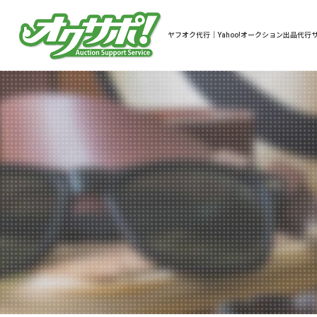
ヤフオク代行｜Yahoo!オークション出品代行サ