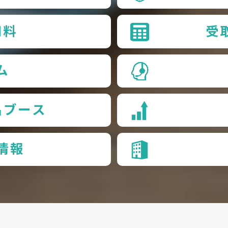
用料
受
ム
品ブース
情報