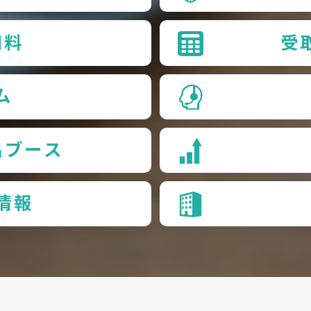
用料
受
ム
品ブース
情報