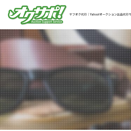
ヤフオク代行｜Yahoo!オークション出品代行サ