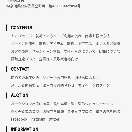
古物商許可
神奈川県公安委員会許可 第452500022094号
CONTENTS
トップページ
初めての方へ
ご利用の流れ
商品お預け方法
サービス利用料
取扱いアイテム
取扱い不可商品
よくあるご質問
お客様の声
キャンペーン情報
マイページについて
LINEについて
買取査定プラス
企業様・買取業者様向け
CONTACT
初めてのお申込み
リピートお申込み
LINEお問合わせ
メールお問合わせ
法人向けお問合わせ
マイページログイン
AUCTION
オークション出品中商品
落札実績一覧
受取シミュレーション
高く売る為のコツ
お役立ち情報
スタッフブログ
驚きの落札結果
facebook
Instgram
twitter
INFORMATION