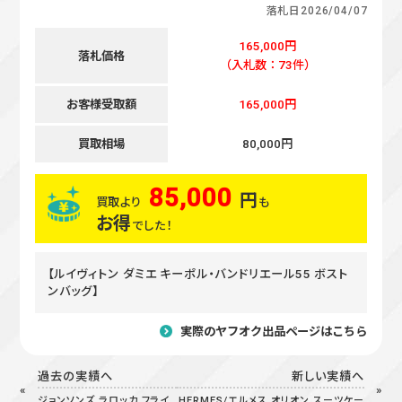
落札日
2026/04/07
165,000円
落札価格
（入札数：73件）
お客様受取額
165,000円
買取相場
80,000円
85,000
円
買取より
も
お得
でした！
【ルイヴィトン ダミエ キーポル・バンドリエール55 ボスト
ンバッグ】
実際のヤフオク出品ページはこちら
過去の実績へ
新しい実績へ
ジョンソンズ ラロッカ フライ
HERMES/エルメス オリオン スーツケー