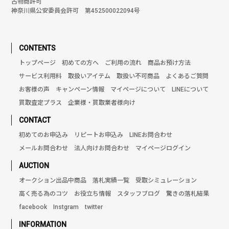
古物商許可
神奈川県公安委員会許可 第452500022094号
CONTENTS
トップページ
初めての方へ
ご利用の流れ
商品お預け方法
サービス利用料
取扱いアイテム
取扱い不可商品
よくあるご質問
お客様の声
キャンペーン情報
マイページについて
LINEについて
買取査定プラス
企業様・買取業者様向け
CONTACT
初めてのお申込み
リピートお申込み
LINEお問合わせ
メールお問合わせ
法人向けお問合わせ
マイページログイン
AUCTION
オークション出品中商品
落札実績一覧
受取シミュレーション
高く売る為のコツ
お役立ち情報
スタッフブログ
驚きの落札結果
facebook
Instgram
twitter
INFORMATION