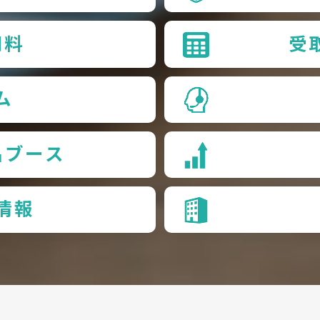
用料
受
ム
品ブース
情報