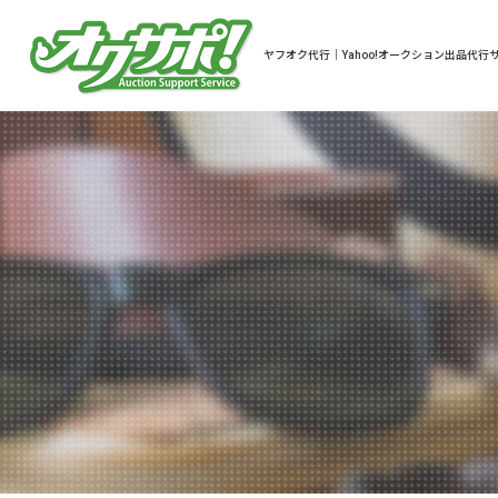
ヤフオク代行｜Yahoo!オークション出品代行サ