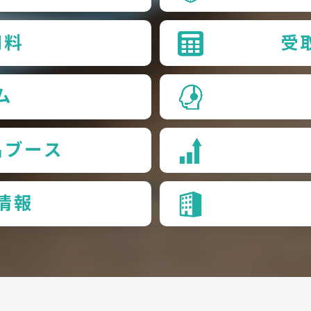
用料
受
ム
品ブース
情報