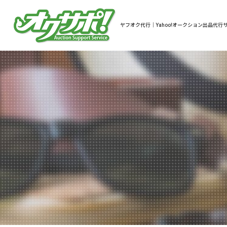
ヤフオク代行｜Yahoo!オークション出品代行サ