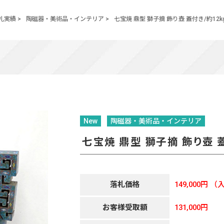
札実績
>
陶磁器・美術品・インテリア
>
七宝焼 鼎型 獅子摘 飾り壺 蓋付き/約12k
New
陶磁器・美術品・インテリア
七宝焼 鼎型 獅子摘 飾り壺 蓋
落札価格
149,000円
（入
お客様受取額
131,000円