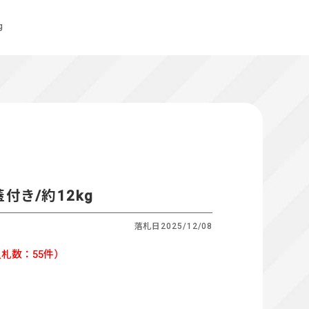
g
付き/約12kg
落札日
2025/12/08
札数：55件）