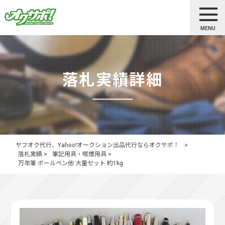
MENU
落札実績詳細
ヤフオク代行、Yahoo!オークション出品代行ならオクサポ！
>
落札実績
>
筆記用具・喫煙用具
>
万年筆 ボールペン他 大量セット 約1kg