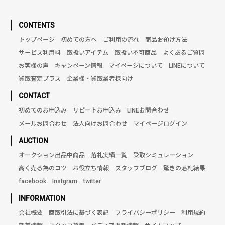
CONTENTS
トップページ
初めての方へ
ご利用の流れ
商品お預け方法
サービス利用料
取扱いアイテム
取扱い不可商品
よくあるご質問
お客様の声
キャンペーン情報
マイページについて
LINEについて
買取査定プラス
企業様・買取業者様向け
CONTACT
初めてのお申込み
リピートお申込み
LINEお問合わせ
メールお問合わせ
法人向けお問合わせ
マイページログイン
AUCTION
オークション出品中商品
落札実績一覧
受取シミュレーション
高く売る為のコツ
お役立ち情報
スタッフブログ
驚きの落札結果
facebook
Instgram
twitter
INFORMATION
会社概要
商取引法に基づく表記
プライバシーポリシー
利用規約