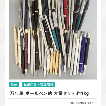
New
筆記用具・喫煙用具
万年筆 ボールペン他 大量セット 約1kg
落札日
2026/05/11