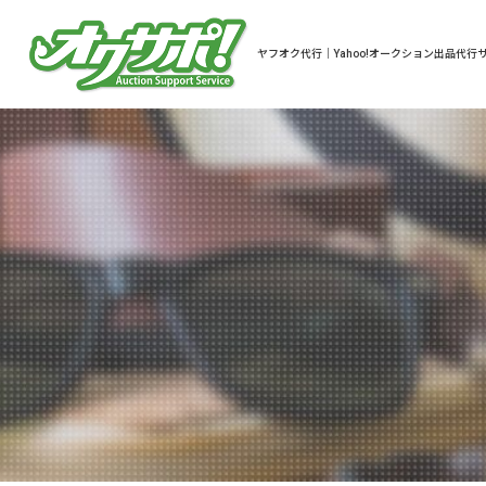
ヤフオク代行｜Yahoo!オークション出品代行サ