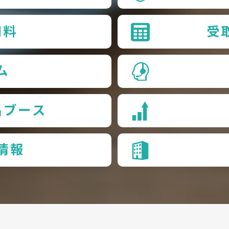
用料
受
ム
品ブース
情報