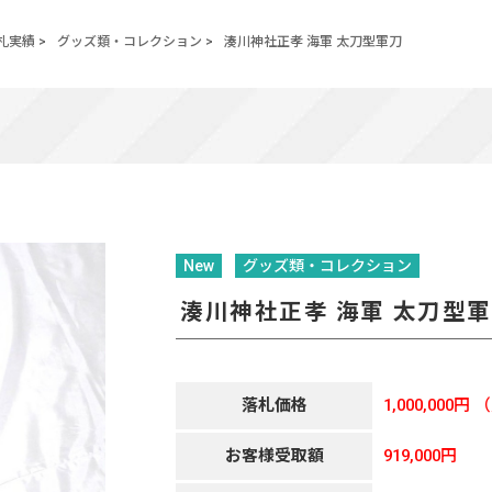
札実績
>
グッズ類・コレクション
>
湊川神社正孝 海軍 太刀型軍刀
New
グッズ類・コレクション
湊川神社正孝 海軍 太刀型
落札価格
1,000,000円
（
お客様受取額
919,000円