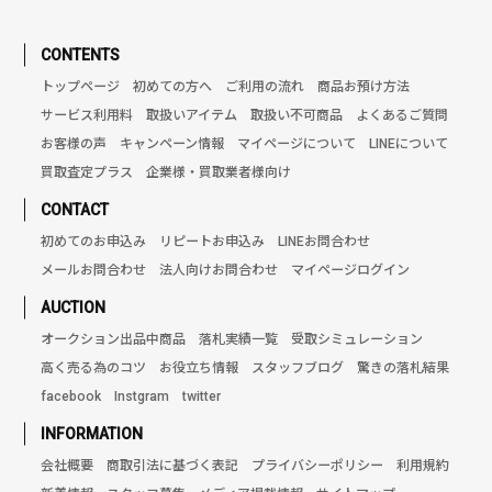
CONTENTS
トップページ
初めての方へ
ご利用の流れ
商品お預け方法
サービス利用料
取扱いアイテム
取扱い不可商品
よくあるご質問
お客様の声
キャンペーン情報
マイページについて
LINEについて
買取査定プラス
企業様・買取業者様向け
CONTACT
初めてのお申込み
リピートお申込み
LINEお問合わせ
メールお問合わせ
法人向けお問合わせ
マイページログイン
AUCTION
オークション出品中商品
落札実績一覧
受取シミュレーション
高く売る為のコツ
お役立ち情報
スタッフブログ
驚きの落札結果
facebook
Instgram
twitter
INFORMATION
会社概要
商取引法に基づく表記
プライバシーポリシー
利用規約