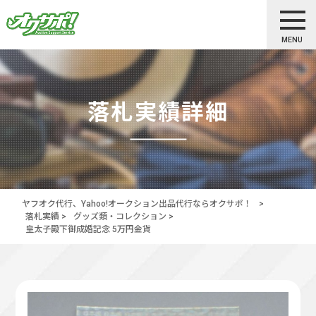
MENU
落札実績詳細
ヤフオク代行、Yahoo!オークション出品代行ならオクサポ！
>
落札実績
>
グッズ類・コレクション
>
皇太子殿下御成婚記念 5万円金貨