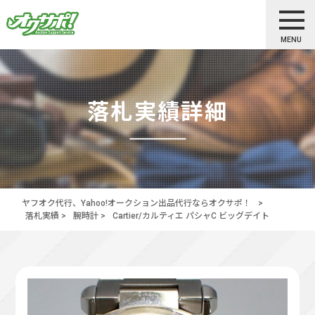
MENU
落札実績詳細
ヤフオク代行、Yahoo!オークション出品代行ならオクサポ！
>
落札実績
>
腕時計
>
Cartier/カルティエ パシャC ビッグデイト