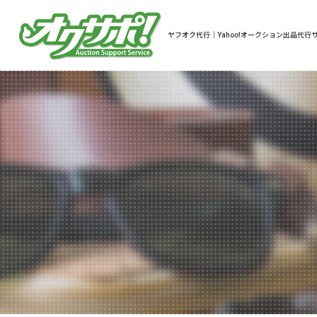
ヤフオク代行｜Yahoo!オークション出品代行サ