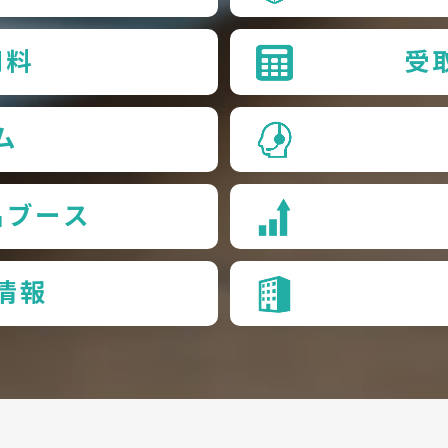
用料
受
ム
品ブース
情報