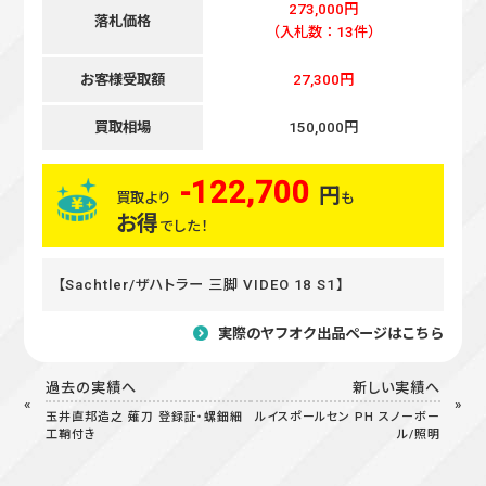
273,000円
落札価格
（入札数：13件）
お客様受取額
27,300円
買取相場
150,000円
-122,700
円
買取より
も
お得
でした！
【Sachtler/ザハトラー 三脚 VIDEO 18 S1】
実際のヤフオク出品ページはこちら
過去の実績へ
新しい実績へ
玉井直邦造之 薙刀 登録証・螺鈿細
ルイスポールセン PH スノーボー
工鞘付き
ル/照明