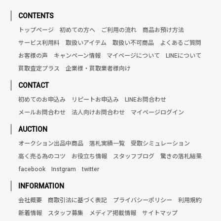
CONTENTS
トップページ
初めての方へ
ご利用の流れ
商品お預け方法
サービス利用料
取扱いアイテム
取扱い不可商品
よくあるご質問
お客様の声
キャンペーン情報
マイページについて
LINEについて
買取査定プラス
企業様・買取業者様向け
CONTACT
初めてのお申込み
リピートお申込み
LINEお問合わせ
メールお問合わせ
法人向けお問合わせ
マイページログイン
AUCTION
オークション出品中商品
落札実績一覧
受取シミュレーション
高く売る為のコツ
お役立ち情報
スタッフブログ
驚きの落札結果
facebook
Instgram
twitter
INFORMATION
会社概要
商取引法に基づく表記
プライバシーポリシー
利用規約
新着情報
スタッフ募集
メディア掲載情報
サイトマップ