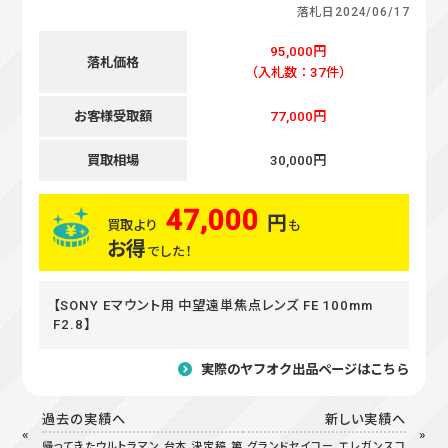
落札日
2024/06/17
95,000円
落札価格
（入札数：37件）
お客様受取額
77,000円
買取相場
30,000円
47,000
円
買取より
も
お得
でした！
【SONY Eマウント用 中望遠単焦点レンズ FE 100mm
F2.8】
実際のヤフオク出品ページはこちら
過去の実績へ
新しい実績へ
帰ってきたウルトラマン 台本 決定稿 第
グランドセイコー エレガンスコ