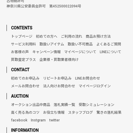
古物商許可
神奈川県公安委員会許可 第452500022094号
CONTENTS
トップページ
初めての方へ
ご利用の流れ
商品お預け方法
サービス利用料
取扱いアイテム
取扱い不可商品
よくあるご質問
お客様の声
キャンペーン情報
マイページについて
LINEについて
買取査定プラス
企業様・買取業者様向け
CONTACT
初めてのお申込み
リピートお申込み
LINEお問合わせ
メールお問合わせ
法人向けお問合わせ
マイページログイン
AUCTION
オークション出品中商品
落札実績一覧
受取シミュレーション
高く売る為のコツ
お役立ち情報
スタッフブログ
驚きの落札結果
facebook
Instgram
twitter
INFORMATION