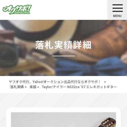
MENU
落札実績詳細
ヤフオク代行、Yahoo!オークション出品代行ならオクサポ！
>
落札実績
>
楽器
>
Taylor/テイラー NS32ce '07 エレキガットギター