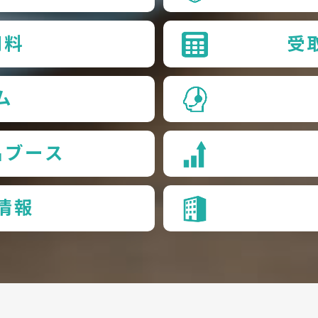
用料
受
ム
品ブース
情報