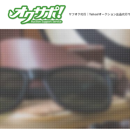
ヤフオク代行｜Yahoo!オークション出品代行サ