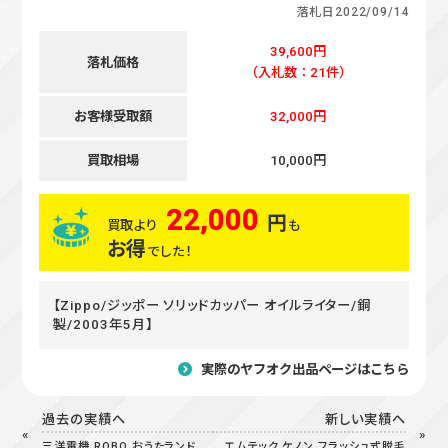
落札日
2022/09/14
39,600円
落札価格
（入札数：21件）
お客様受取額
32,000円
買取相場
10,000円
22,000
円
買取より
も
お得
でした！
【Zippo/ジッポー ソリッドカッパー オイルライター/銅
製/2003年5月】
実際のヤフオク出品ページはこちら
過去の実績へ
新しい実績へ
三洋電機 ROBO おうたランド
エムテック ケノン フラッシュ式脱毛