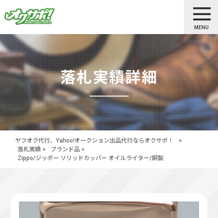
MENU
落札実績詳細
ヤフオク代行、Yahoo!オークション出品代行ならオクサポ！
>
落札実績
>
ブランド品
>
Zippo/ジッポー ソリッドカッパー オイルライター/銅製