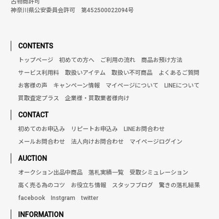
古物商許可
神奈川県公安委員会許可 第452500022094号
CONTENTS
トップページ
初めての方へ
ご利用の流れ
商品お預け方法
サービス利用料
取扱いアイテム
取扱い不可商品
よくあるご質問
お客様の声
キャンペーン情報
マイページについて
LINEについて
買取査定プラス
企業様・買取業者様向け
CONTACT
初めてのお申込み
リピートお申込み
LINEお問合わせ
メールお問合わせ
法人向けお問合わせ
マイページログイン
AUCTION
オークション出品中商品
落札実績一覧
受取シミュレーション
高く売る為のコツ
お役立ち情報
スタッフブログ
驚きの落札結果
facebook
Instgram
twitter
INFORMATION