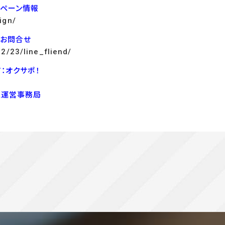
ンペーン情報
ign/
でお問合せ
12/23/line_fliend/
：オクサポ！
ス運営事務局