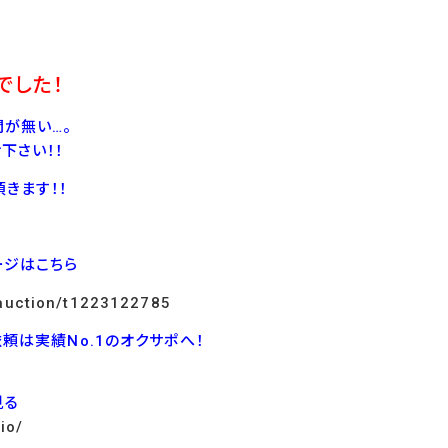
でした！
が無い…。
下さい！！
きます！！
ージはこちら
p/auction/t1223122785
依頼は実績No.1のオクサポへ！
見る
io/