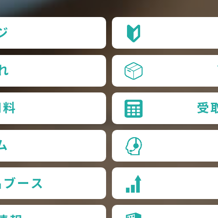
ジ
れ
用料
受
ム
品ブース