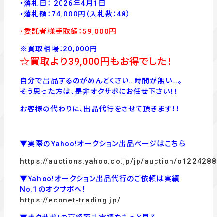
・落札日： 2026年4月1日
・落
札額：74,000
円
（入札数：48
）
・委託者様手取額：59,000
円
※買取相場：20,000円
☆買取より39,000
円もお得でした！
自分で出品するのがめんどくさい…時間が無い…。
そう思った方は、是非オクサポにお任せ下さい！！
お客様の代わりに、出品代行をさせて頂きます！！
▼実際のYahoo!オークション出品ページはこちら
https://auctions.yahoo.co.jp/jp/auction/o122428
▼Yahoo!オークション出品代行のご依頼は実績
No.1のオクサポへ！
https://econet-trading.jp/