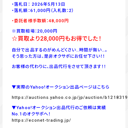
・落札日： 2026年5月13日
・落
札額：61,000
円
（入札数：2
）
・委託者様手取額：48,000
円
※買取相場：20,000円
☆買取より28,000
円もお得でした！
自分で出品するのがめんどくさい…時間が無い…。
そう思った方は、是非オクサポにお任せ下さい！！
お客様の代わりに、出品代行をさせて頂きます！！
▼実際のYahoo!オークション出品ページはこちら
https://auctions.yahoo.co.jp/jp/auction/b121831
▼Yahoo!オークション出品代行のご依頼は実績
No.1のオクサポへ！
https://econet-trading.jp/