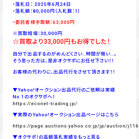
・落札日： 2025年6月24日
・落
札額：80,000
円
（入札数：1
）
・委託者様手取額：63,000
円
※買取相場：30,000円
☆買取より33
,000
円もお得でした！
自分で出品するのがめんどくさい…時間が無い…。
そう思った方は、是非オクサポにお任せ下さい！！
お客様の代わりに、出品代行をさせて頂きます！！
▼Yahoo!オークション出品代行のご依頼は実績
No.1のオクサポへ！
https://econet-trading.jp/
▼実際のYahoo!オークション出品ページはこちら
https://page.auctions.yahoo.co.jp/jp/auction/j1
▼オクサポ！の高額落札実績をもっと見る