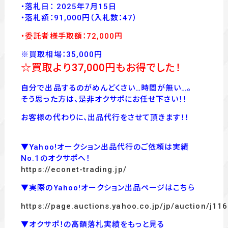
・落札日： 2025年7月15日
・落
札額：91,000
円
（入札数：47
）
・委託者様手取額：72,000
円
※買取相場：35,000円
☆買取より37
,000
円もお得でした！
自分で出品するのがめんどくさい…時間が無い…。
そう思った方は、是非オクサポにお任せ下さい！！
お客様の代わりに、出品代行をさせて頂きます！！
▼Yahoo!オークション出品代行のご依頼は実績
No.1のオクサポへ！
https://econet-trading.jp/
▼実際のYahoo!オークション出品ページはこちら
https://page.auctions.yahoo.co.jp/jp/auction/j1
▼オクサポ！の高額落札実績をもっと見る