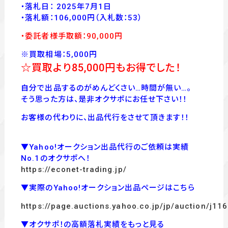
・落札日： 2025年7月1日
・落
札額：106,000
円
（入札数：53
）
・委託者様手取額：90,000
円
※買取相場：5,000円
☆買取より85
,000
円もお得でした！
自分で出品するのがめんどくさい…時間が無い…。
そう思った方は、是非オクサポにお任せ下さい！！
お客様の代わりに、出品代行をさせて頂きます！！
▼Yahoo!オークション出品代行のご依頼は実績
No.1のオクサポへ！
https://econet-trading.jp/
▼実際のYahoo!オークション出品ページはこちら
https://page.auctions.yahoo.co.jp/jp/auction/j1
▼オクサポ！の高額落札実績をもっと見る