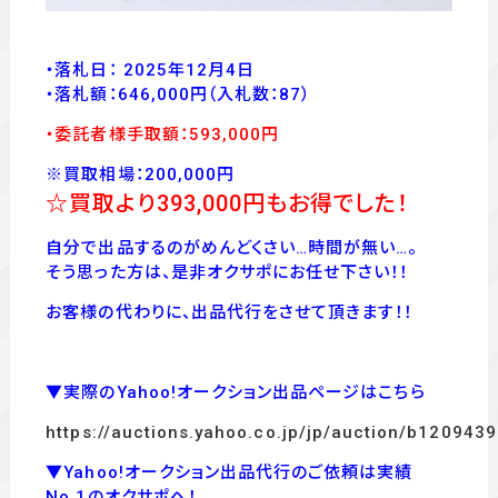
・落札日： 2025年12月4日
・落
札額：646
,000
円
（入札数：87
）
・委託者様手取額：593,000
円
※買取相場：200,000円
☆買取より393
,000
円もお得でした！
自分で出品するのがめんどくさい…時間が無い…。
そう思った方は、是非オクサポにお任せ下さい！！
お客様の代わりに、出品代行をさせて頂きます！！
▼実際のYahoo!オークション出品ページはこちら
https://auctions.yahoo.co.jp/jp/auction/b120943
▼Yahoo!オークション出品代行のご依頼は実績
No.1のオクサポへ！