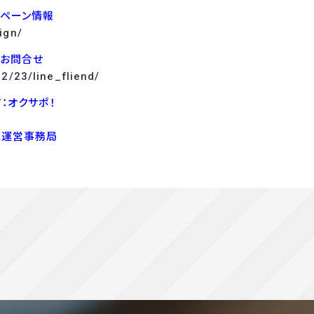
ンペーン情報
ign/
でお問合せ
12/23/line_fliend/
：オクサポ！
ス運営事務局