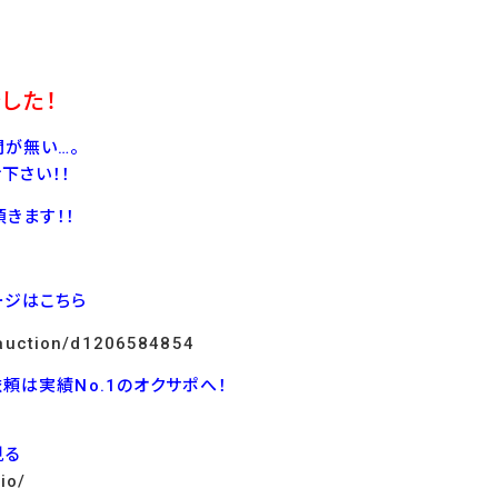
した！
が無い…。
下さい！！
きます！！
ージはこちら
p/auction/d1206584854
依頼は実績No.1のオクサポへ！
見る
io/