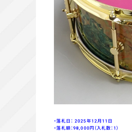
・落札日： 2025年12月11日
・落
札額：98
,000
円
（入札数：1
）