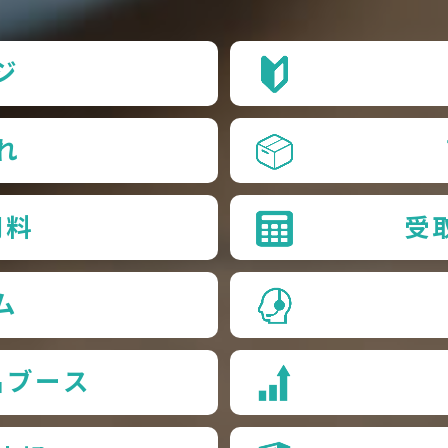
ジ
れ
用料
受
ム
品ブース