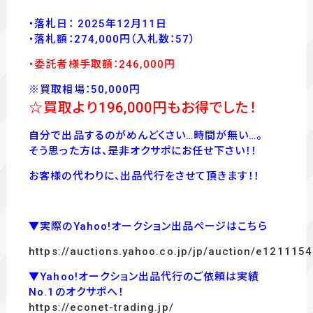
・落札日： 2025年12月11日
・落
札額：274
,000
円
（入札数：57
）
・委託者様手取額：246,000
円
※買取相場：50,000円
☆買取より196
,000
円もお得でした！
自分で出品するのがめんどくさい…時間が無い…。
そう思った方は、是非オクサポにお任せ下さい！！
お客様の代わりに、出品代行をさせて頂きます！！
▼実際のYahoo!オークション出品ページはこちら
https://auctions.yahoo.co.jp/jp/auction/e121115
▼Yahoo!オークション出品代行のご依頼は実績
No.1のオクサポへ！
https://econet-trading.jp/