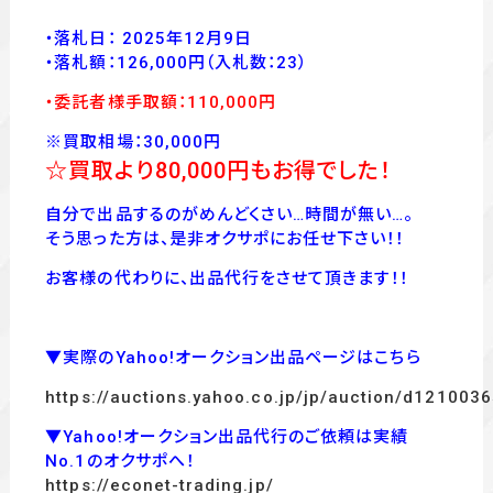
・落札日： 2025年12月9日
・落
札額：126
,000
円
（入札数：23
）
・委託者様手取額：110,000
円
※買取相場：30,000円
☆買取より80
,000
円もお得でした！
自分で出品するのがめんどくさい…時間が無い…。
そう思った方は、是非オクサポにお任せ下さい！！
お客様の代わりに、出品代行をさせて頂きます！！
▼実際のYahoo!オークション出品ページはこちら
https://auctions.yahoo.co.jp/jp/auction/d121003
▼Yahoo!オークション出品代行のご依頼は実績
No.1のオクサポへ！
https://econet-trading.jp/