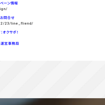
ンペーン情報
ign/
でお問合せ
12/23/line_fliend/
：オクサポ！
ス運営事務局