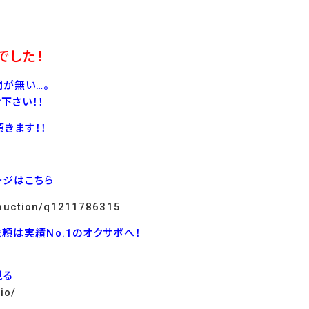
でした！
が無い…。
下さい！！
きます！！
ージはこちら
p/auction/q1211786315
依頼は実績No.1のオクサポへ！
見る
io/