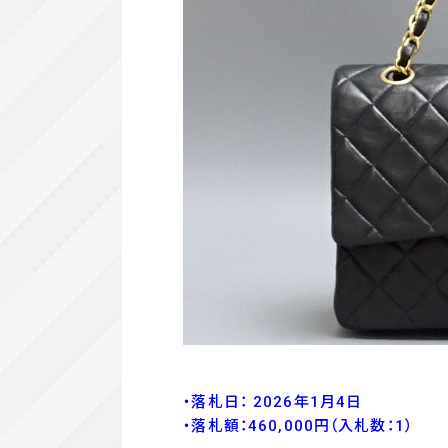
・落札日： 2026年1月4日
・落
札額：460
,000
円
（入札数：1
）