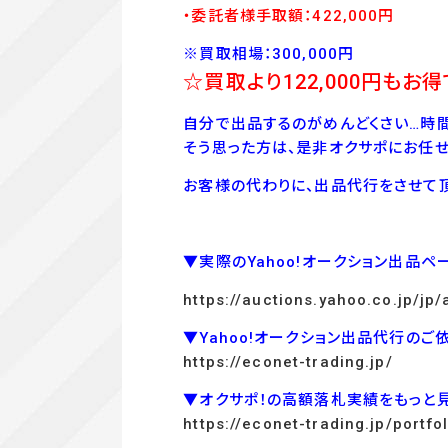
・委託者様手取額：422,000
円
※買取相場：300,000円
☆買取より122
,000
円もお得
自分で出品するのがめんどくさい…時間
そう思った方は、是非オクサポにお任せ
お客様の代わりに、出品代行をさせて頂
▼実際のYahoo!オークション出品ペ
https://auctions.yahoo.co.jp/j
▼Yahoo!オークション出品代行のご
https://econet-trading.jp/
▼オクサポ！の高額落札実績をもっと
https://econet-trading.jp/portfol