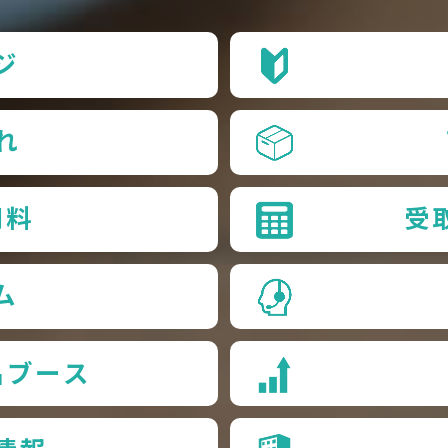
ジ
れ
用料
受
ム
品ブース