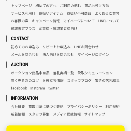
トップページ
初めての方へ
ご利用の流れ
商品お預け方法
サービス利用料
取扱いアイテム
取扱い不可商品
よくあるご質問
お客様の声
キャンペーン情報
マイページについて
LINEについて
買取査定プラス
企業様・買取業者様向け
CONTACT
初めてのお申込み
リピートお申込み
LINEお問合わせ
メールお問合わせ
法人向けお問合わせ
マイページログイン
AUCTION
オークション出品中商品
落札実績一覧
受取シミュレーション
高く売る為のコツ
お役立ち情報
スタッフブログ
驚きの落札結果
facebook
Instgram
twitter
INFORMATION
会社概要
商取引法に基づく表記
プライバシーポリシー
利用規約
新着情報
スタッフ募集
メディア掲載情報
サイトマップ