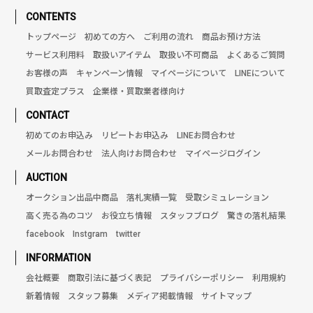
CONTENTS
トップページ
初めての方へ
ご利用の流れ
商品お預け方法
サービス利用料
取扱いアイテム
取扱い不可商品
よくあるご質問
お客様の声
キャンペーン情報
マイページについて
LINEについて
買取査定プラス
企業様・買取業者様向け
CONTACT
初めてのお申込み
リピートお申込み
LINEお問合わせ
メールお問合わせ
法人向けお問合わせ
マイページログイン
AUCTION
オークション出品中商品
落札実績一覧
受取シミュレーション
高く売る為のコツ
お役立ち情報
スタッフブログ
驚きの落札結果
facebook
Instgram
twitter
INFORMATION
会社概要
商取引法に基づく表記
プライバシーポリシー
利用規約
新着情報
スタッフ募集
メディア掲載情報
サイトマップ