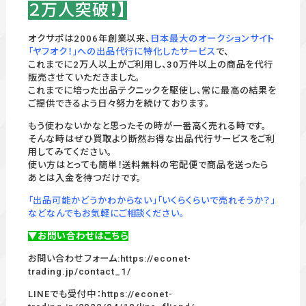
２万人突破
！】
オクサポは2006年創業以来、
日本最大のオークションサイト
「ヤフオク！」への出品代行に特化したサービス
で、
これまでに2万人以上がご利用し、30万件以上の商品を代行
販売させていただきました。
これまでに培った出品テクニックを駆使し、常に最高の結果を
ご提供できるよう日々努力を続けております。
もう使わないかなと思ったその時が一番高く売れる時です。
そんな時はぜひ買取より断然お得な出品代行サービスをご利
用してみてください。
使い方はとっても簡単！送料無料の宅配便で商品を送ったら
あとは入金を待つだけです。
「出品可能かどうかわからない」「いくらくらいで売れそうか？」
などなんでもお気軽にご相談ください。
▼お問い合わせはこちら
お問い合わせフォーム:
https://econet-
trading.jp/contact_1/
LINEでも受付中：
https://econet-