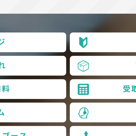
ジ
れ
用料
受
ム
品ブース