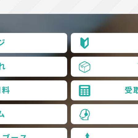
ジ
れ
用料
受
ム
品ブース