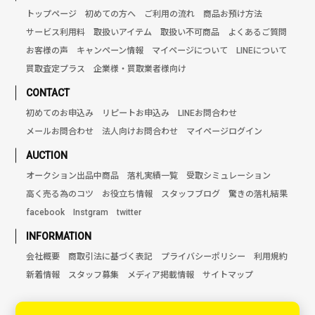
トップページ
初めての方へ
ご利用の流れ
商品お預け方法
サービス利用料
取扱いアイテム
取扱い不可商品
よくあるご質問
お客様の声
キャンペーン情報
マイページについて
LINEについて
買取査定プラス
企業様・買取業者様向け
CONTACT
初めてのお申込み
リピートお申込み
LINEお問合わせ
メールお問合わせ
法人向けお問合わせ
マイページログイン
AUCTION
オークション出品中商品
落札実績一覧
受取シミュレーション
高く売る為のコツ
お役立ち情報
スタッフブログ
驚きの落札結果
facebook
Instgram
twitter
INFORMATION
会社概要
商取引法に基づく表記
プライバシーポリシー
利用規約
新着情報
スタッフ募集
メディア掲載情報
サイトマップ