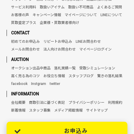
サービス利用料
取扱いアイテム
取扱い不可商品
よくあるご質問
お客様の声
キャンペーン情報
マイページについて
LINEについて
買取査定プラス
企業様・買取業者様向け
CONTACT
初めてのお申込み
リピートお申込み
LINEお問合わせ
メールお問合わせ
法人向けお問合わせ
マイページログイン
AUCTION
オークション出品中商品
落札実績一覧
受取シミュレーション
高く売る為のコツ
お役立ち情報
スタッフブログ
驚きの落札結果
facebook
Instgram
twitter
INFORMATION
会社概要
商取引法に基づく表記
プライバシーポリシー
利用規約
新着情報
スタッフ募集
メディア掲載情報
サイトマップ
お申込み