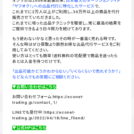
オクサポは2006年創業以来、
日本最大のオークションサイト
「ヤフオク！」への出品代行に特化したサービス
で、
これまでに2万人以上がご利用し、30万件以上の商品を代行
販売させていただきました。
これまでに培った出品テクニックを駆使し、常に最高の結果を
ご提供できるよう日々努力を続けております。
もう使わないかなと思ったその時が一番高く売れる時です。
そんな時はぜひ買取より断然お得な出品代行サービスをご利
用してみてください。
使い方はとっても簡単！送料無料の宅配便で商品を送ったら
あとは入金を待つだけです。
「出品可能かどうかわからない」「いくらくらいで売れそうか？」
などなんでもお気軽にご相談ください。
▼お問い合わせはこちら
お問い合わせフォーム:
https://econet-
trading.jp/contact_1/
LINEでも受付中：
https://econet-
trading.jp/2022/04/18/line_fliend/
▼公式HPはこちら