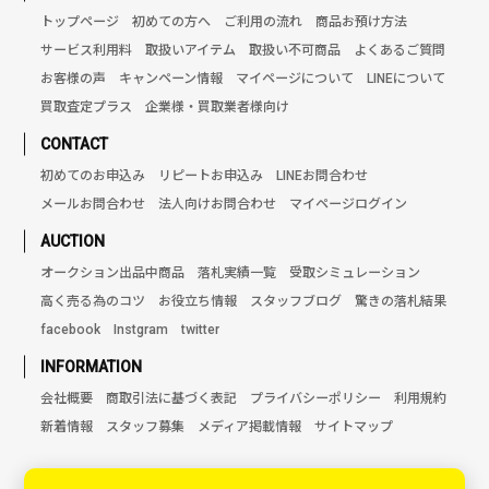
トップページ
初めての方へ
ご利用の流れ
商品お預け方法
サービス利用料
取扱いアイテム
取扱い不可商品
よくあるご質問
お客様の声
キャンペーン情報
マイページについて
LINEについて
買取査定プラス
企業様・買取業者様向け
CONTACT
初めてのお申込み
リピートお申込み
LINEお問合わせ
メールお問合わせ
法人向けお問合わせ
マイページログイン
AUCTION
オークション出品中商品
落札実績一覧
受取シミュレーション
高く売る為のコツ
お役立ち情報
スタッフブログ
驚きの落札結果
facebook
Instgram
twitter
INFORMATION
会社概要
商取引法に基づく表記
プライバシーポリシー
利用規約
新着情報
スタッフ募集
メディア掲載情報
サイトマップ