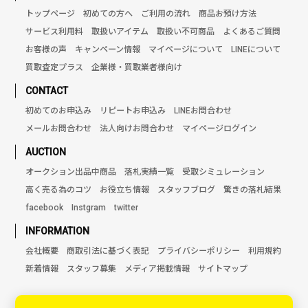
トップページ
初めての方へ
ご利用の流れ
商品お預け方法
サービス利用料
取扱いアイテム
取扱い不可商品
よくあるご質問
お客様の声
キャンペーン情報
マイページについて
LINEについて
買取査定プラス
企業様・買取業者様向け
CONTACT
初めてのお申込み
リピートお申込み
LINEお問合わせ
メールお問合わせ
法人向けお問合わせ
マイページログイン
AUCTION
オークション出品中商品
落札実績一覧
受取シミュレーション
高く売る為のコツ
お役立ち情報
スタッフブログ
驚きの落札結果
facebook
Instgram
twitter
INFORMATION
会社概要
商取引法に基づく表記
プライバシーポリシー
利用規約
新着情報
スタッフ募集
メディア掲載情報
サイトマップ