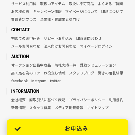
サービス利用料
取扱いアイテム
取扱い不可商品
よくあるご質問
お客様の声
キャンペーン情報
マイページについて
LINEについて
買取査定プラス
企業様・買取業者様向け
CONTACT
初めてのお申込み
リピートお申込み
LINEお問合わせ
メールお問合わせ
法人向けお問合わせ
マイページログイン
AUCTION
オークション出品中商品
落札実績一覧
受取シミュレーション
高く売る為のコツ
お役立ち情報
スタッフブログ
驚きの落札結果
facebook
Instgram
twitter
INFORMATION
会社概要
商取引法に基づく表記
プライバシーポリシー
利用規約
新着情報
スタッフ募集
メディア掲載情報
サイトマップ
お申込み