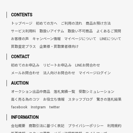
CONTENTS
トップページ
初めての方へ
ご利用の流れ
商品お預け方法
サービス利用料
取扱いアイテム
取扱い不可商品
よくあるご質問
お客様の声
キャンペーン情報
マイページについて
LINEについて
買取査定プラス
企業様・買取業者様向け
CONTACT
初めてのお申込み
リピートお申込み
LINEお問合わせ
メールお問合わせ
法人向けお問合わせ
マイページログイン
AUCTION
オークション出品中商品
落札実績一覧
受取シミュレーション
高く売る為のコツ
お役立ち情報
スタッフブログ
驚きの落札結果
facebook
Instgram
twitter
INFORMATION
会社概要
商取引法に基づく表記
プライバシーポリシー
利用規約