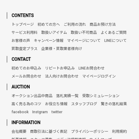
CONTENTS
トップページ
初めての方へ
ご利用の流れ
商品お預け方法
サービス利用料
取扱いアイテム
取扱い不可商品
よくあるご質問
お客様の声
キャンペーン情報
マイページについて
LINEについて
買取査定プラス
企業様・買取業者様向け
CONTACT
初めてのお申込み
リピートお申込み
LINEお問合わせ
メールお問合わせ
法人向けお問合わせ
マイページログイン
AUCTION
オークション出品中商品
落札実績一覧
受取シミュレーション
高く売る為のコツ
お役立ち情報
スタッフブログ
驚きの落札結果
facebook
Instgram
twitter
INFORMATION
会社概要
商取引法に基づく表記
プライバシーポリシー
利用規約