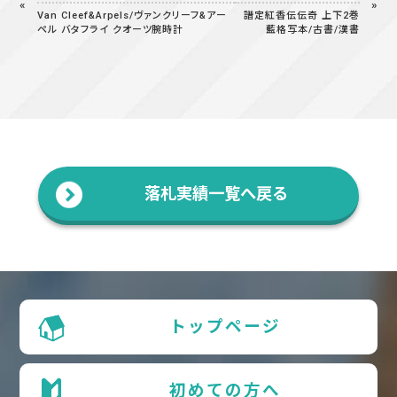
Van Cleef&Arpels/ヴァンクリーフ&アー
譜定紅香伝伝奇 上下2巻
ペル バタフライ クオーツ腕時計
藍格写本/古書/漢書
落札実績一覧へ戻る
トップページ
初めての方へ