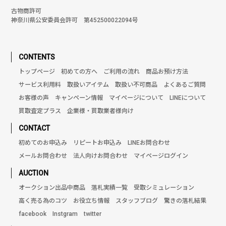
古物商許可
神奈川県公安委員会許可 第452500022094号
CONTENTS
トップページ
初めての方へ
ご利用の流れ
商品お預け方法
サービス利用料
取扱いアイテム
取扱い不可商品
よくあるご質問
お客様の声
キャンペーン情報
マイページについて
LINEについて
買取査定プラス
企業様・買取業者様向け
CONTACT
初めてのお申込み
リピートお申込み
LINEお問合わせ
メールお問合わせ
法人向けお問合わせ
マイページログイン
AUCTION
オークション出品中商品
落札実績一覧
受取シミュレーション
高く売る為のコツ
お役立ち情報
スタッフブログ
驚きの落札結果
facebook
Instgram
twitter