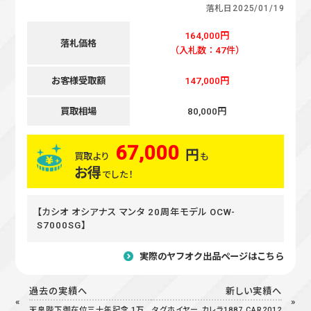
落札日
2025/01/19
164,000円
落札価格
（入札数：47件）
お客様受取額
147,000円
買取相場
80,000円
67,000
円
買取より
も
お得
でした！
【カシオ オシアナス マンタ 20周年モデル OCW-
S7000SG】
実際のヤフオク出品ページはこちら
過去の実績へ
新しい実績へ
天皇陛下御在位三十年記念 1万
タグホイヤー カレラ1887 CAR2012