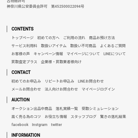
古物商許可
神奈川県公安委員会許可 第452500022094号
CONTENTS
トップページ
初めての方へ
ご利用の流れ
商品お預け方法
サービス利用料
取扱いアイテム
取扱い不可商品
よくあるご質問
お客様の声
キャンペーン情報
マイページについて
LINEについて
買取査定プラス
企業様・買取業者様向け
CONTACT
初めてのお申込み
リピートお申込み
LINEお問合わせ
メールお問合わせ
法人向けお問合わせ
マイページログイン
AUCTION
オークション出品中商品
落札実績一覧
受取シミュレーション
高く売る為のコツ
お役立ち情報
スタッフブログ
驚きの落札結果
facebook
Instgram
twitter
INFORMATION