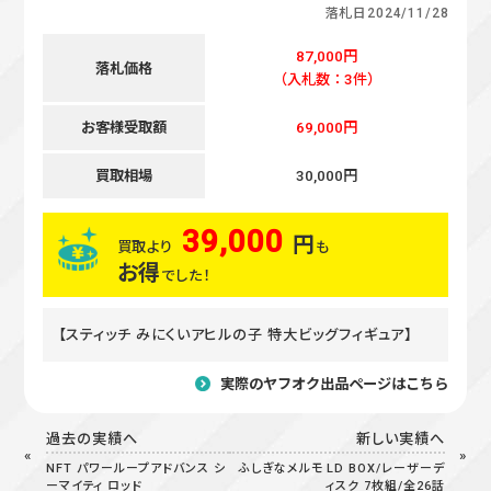
落札日
2024/11/28
87,000円
落札価格
（入札数：3件）
お客様受取額
69,000円
買取相場
30,000円
39,000
円
買取より
も
お得
でした！
【スティッチ みにくいアヒルの子 特大ビッグフィギュア】
実際のヤフオク出品ページはこちら
過去の実績へ
新しい実績へ
NFT パワーループアドバンス シ
ふしぎなメルモ LD BOX/レーザーデ
ーマイティ ロッド
ィスク 7枚組/全26話