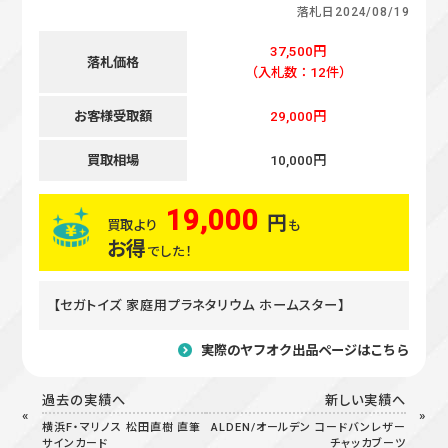
落札日
2024/08/19
37,500円
落札価格
（入札数：12件）
お客様受取額
29,000円
買取相場
10,000円
19,000
円
買取より
も
お得
でした！
【セガトイズ 家庭用プラネタリウム ホームスター】
実際のヤフオク出品ページはこちら
過去の実績へ
新しい実績へ
横浜F・マリノス 松田直樹 直筆
ALDEN/オールデン コードバンレザー
サインカード
チャッカブーツ