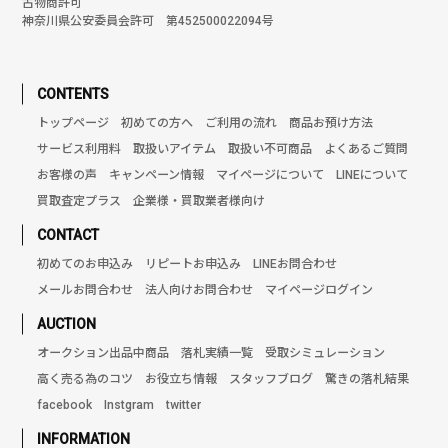
古物商許可
神奈川県公安委員会許可 第452500022094号
CONTENTS
トップページ
初めての方へ
ご利用の流れ
商品お預け方法
サービス利用料
取扱いアイテム
取扱い不可商品
よくあるご質問
お客様の声
キャンペーン情報
マイページについて
LINEについて
買取査定プラス
企業様・買取業者様向け
CONTACT
初めてのお申込み
リピートお申込み
LINEお問合わせ
メールお問合わせ
法人向けお問合わせ
マイページログイン
AUCTION
オークション出品中商品
落札実績一覧
受取シミュレーション
高く売る為のコツ
お役立ち情報
スタッフブログ
驚きの落札結果
facebook
Instgram
twitter
INFORMATION