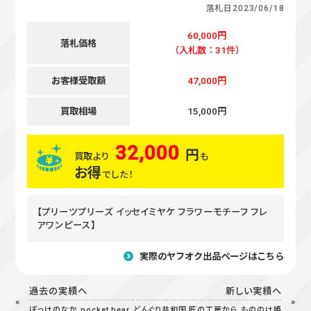
落札日
2023/06/18
60,000円
落札価格
（入札数：31件）
お客様受取額
47,000円
買取相場
15,000円
32,000
円
買取より
も
お得
でした！
【プリーツプリーズ イッセイミヤケ フラワーモチーフ フレ
アワンピース】
実際のヤフオク出品ページはこちら
過去の実績へ
新しい実績へ
ぽっけのなか pocket bear
どんぐり共和国 匠の工房から もののけ姫