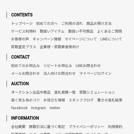
CONTENTS
トップページ
初めての方へ
ご利用の流れ
商品お預け方法
サービス利用料
取扱いアイテム
取扱い不可商品
よくあるご質問
お客様の声
キャンペーン情報
マイページについて
LINEについて
買取査定プラス
企業様・買取業者様向け
CONTACT
初めてのお申込み
リピートお申込み
LINEお問合わせ
メールお問合わせ
法人向けお問合わせ
マイページログイン
AUCTION
オークション出品中商品
落札実績一覧
受取シミュレーション
高く売る為のコツ
お役立ち情報
スタッフブログ
驚きの落札結果
facebook
Instgram
twitter
INFORMATION
会社概要
商取引法に基づく表記
プライバシーポリシー
利用規約