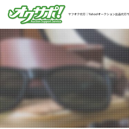
ヤフオク代行｜Yahoo!オークション出品代行サ