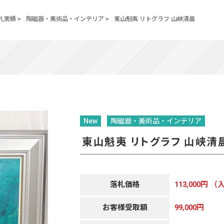
札実績
>
陶磁器・美術品・インテリア
>
東山魁夷 リトグラフ 山峡清晨
New
陶磁器・美術品・インテリア
東山魁夷 リトグラフ 山峡清
落札価格
113,000円
（入
お客様受取額
99,000円