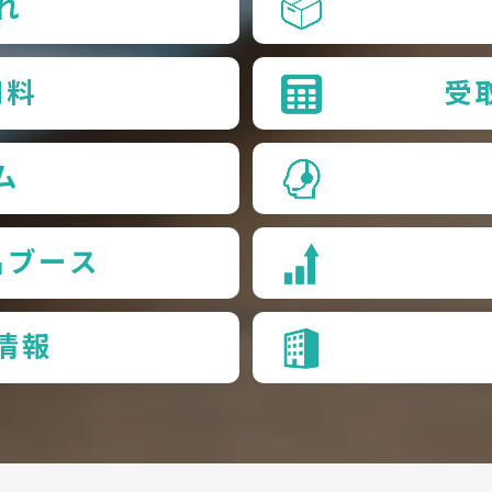
れ
用料
受
ム
品ブース
情報