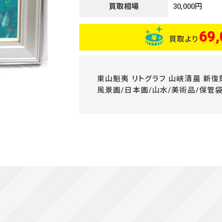
買取相場
30,000円
69,
買取より
東山魁夷 リトグラフ 山峡清晨 新復刻
風景画/日本画/山水/美術品/保管