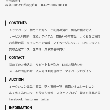
古物商許可
神奈川県公安委員会許可 第452500022094号
CONTENTS
トップページ
初めての方へ
ご利用の流れ
商品お預け方法
サービス利用料
取扱いアイテム
取扱い不可商品
よくあるご質問
お客様の声
キャンペーン情報
マイページについて
LINEについて
買取査定プラス
企業様・買取業者様向け
CONTACT
初めてのお申込み
リピートお申込み
LINEお問合わせ
メールお問合わせ
法人向けお問合わせ
マイページログイン
AUCTION
オークション出品中商品
落札実績一覧
受取シミュレーション
高く売る為のコツ
お役立ち情報
スタッフブログ
驚きの落札結果
facebook
Instgram
twitter
INFORMATION