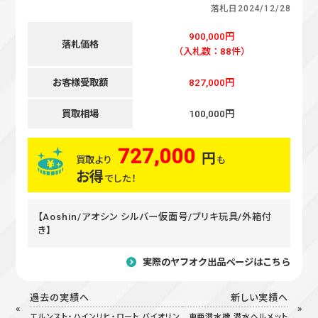
落札日
2024/12/28
900,000円
落札価格
（入札数：88件）
お客様受取額
827,000円
買取相場
100,000円
727,000
円
買取より
も
お得
でした！
【Aoshin/アオシン シルバー仮面号/ブリキ玩具/外箱付
き】
実際のヤフオク出品ページはこちら
過去の実績へ
新しい実績へ
エルンスト・ハインリヒ・ロート バイオリン
東亜潜水機 潜水ヘルメット