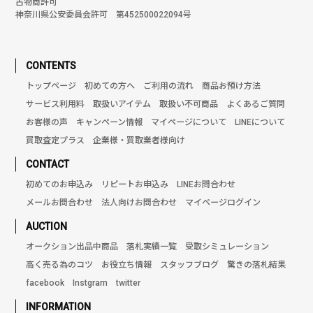
古物商許可
神奈川県公安委員会許可 第452500022094号
CONTENTS
トップページ
初めての方へ
ご利用の流れ
商品お預け方法
サービス利用料
取扱いアイテム
取扱い不可商品
よくあるご質問
お客様の声
キャンペーン情報
マイページについて
LINEについて
買取査定プラス
企業様・買取業者様向け
CONTACT
初めてのお申込み
リピートお申込み
LINEお問合わせ
メールお問合わせ
法人向けお問合わせ
マイページログイン
AUCTION
オークション出品中商品
落札実績一覧
受取シミュレーション
高く売る為のコツ
お役立ち情報
スタッフブログ
驚きの落札結果
facebook
Instgram
twitter
INFORMATION