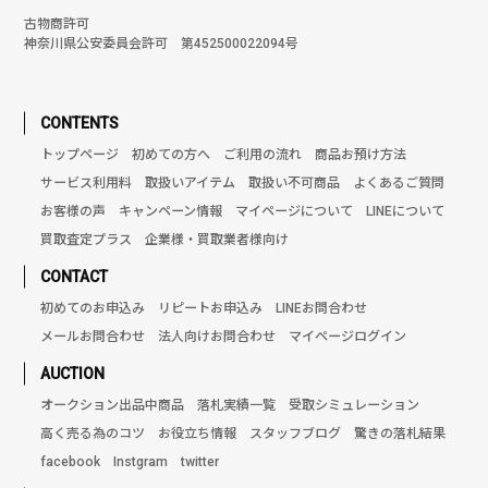
古物商許可
神奈川県公安委員会許可 第452500022094号
CONTENTS
トップページ
初めての方へ
ご利用の流れ
商品お預け方法
サービス利用料
取扱いアイテム
取扱い不可商品
よくあるご質問
お客様の声
キャンペーン情報
マイページについて
LINEについて
買取査定プラス
企業様・買取業者様向け
CONTACT
初めてのお申込み
リピートお申込み
LINEお問合わせ
メールお問合わせ
法人向けお問合わせ
マイページログイン
AUCTION
オークション出品中商品
落札実績一覧
受取シミュレーション
高く売る為のコツ
お役立ち情報
スタッフブログ
驚きの落札結果
facebook
Instgram
twitter