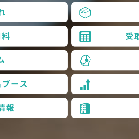
れ
用料
受
ム
品ブース
情報