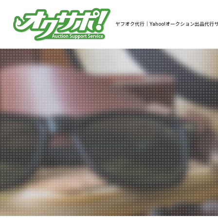
ヤフオク代行｜Yahoo!オークション出品代行サ